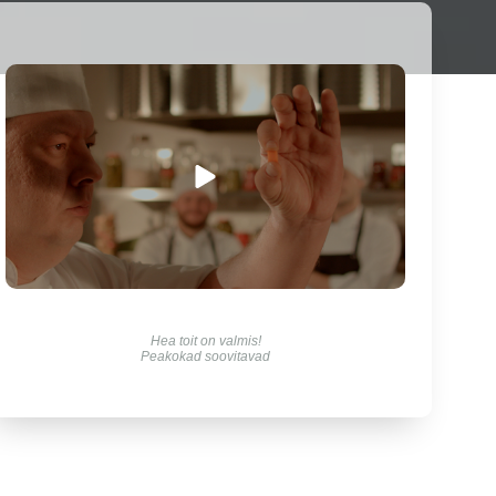
Hea toit on valmis!
Peakokad soovitavad