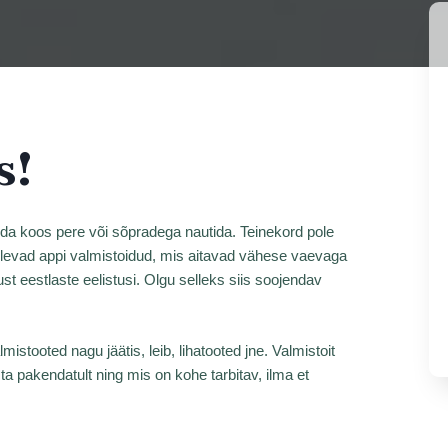
s!
seda koos pere või sõpradega nautida. Teinekord pole
tulevad appi valmistoidud, mis aitavad vähese vaevaga
ust eestlaste eelistusi. Olgu selleks siis soojendav
istooted nagu jäätis, leib, lihatooted jne. Valmistoit
a pakendatult ning mis on kohe tarbitav, ilma et