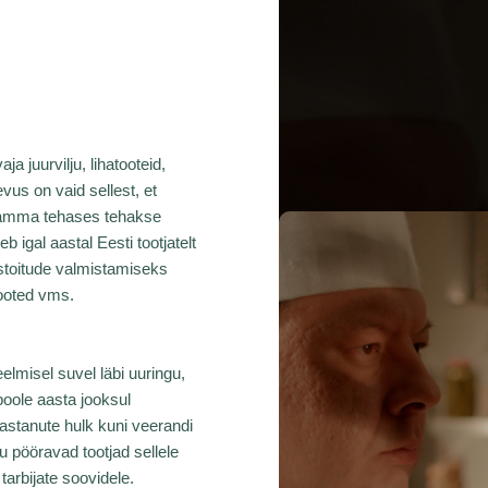
a juurvilju, lihatooteid,
evus on vaid sellest, et
Mamma tehases tehakse
 igal aastal Eesti tootjatelt
mistoitude valmistamiseks
atooted vms.
elmisel suvel läbi uuringu,
poole aasta jooksul
vastanute hulk kuni veerandi
tu pööravad tootjad sellele
arbijate soovidele.