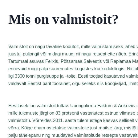
Mis on valmistoit?
Valmistoit on nagu tavaline kodutoit, mille valmistamiseks läheb vaj
juustu, puljongit või midagi muud, nii nagu retsept ette näeb. Erin
Tartumaal asuvas Felixis, Põltsamaa Salvestis või Raplamaa 
erinevaid roogi palju suuremates kogustes kui koduköögis. Nii tuleb
ligi 3300 tonni purgisuppe ja –toite. Eesti tootjad kasutavad val
valdavalt Eestist pärit toorainet, olgu selleks siis köögiviljad, lih
Eestlasele on valmistoit tuttav. Uuringufirma Faktum & Arikoviis e
mille tulemuste järgi on 83 protsenti vastanutest ostnud viimase 
valmistoitu. Võrreldes 2011. aasta tulemustega kasvas selliselt 
võrra. Kõige enam ostetakse valmistoite just maitse järgi, mistõt
palju tähelepanu ning muudavad valmistoitude retsepte vastavalt t