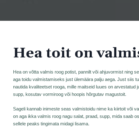
Hea toit on valmi
Hea on võtta valmis roog potist, pannilt või ahjuvormist ning 
aga toidu valmistamiseks just ülemäära palju aega. Just siis 
nautida kvaliteetset rooga, mille maitseid luues on arvestatud j
supp, kosutav vormiroog või hoopis hõrgutav magustoit.
Sageli kannab inimeste seas valmistoidu nime ka kiirtoit või valm
on aga ikka valmis roog nagu salat, praad, supp, mida saab ost
sellele peaks tingimata midagi lisama.