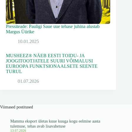
Pressiteade: Pauligi Saue uue tehase juhina alustab
Margus Üürike
10.01.2025
MUSHEEZ® NÄEB EESTI TOIDU- JA
JOOGITOOTJATELE SUURI VÕIMALUSI
EUROOPA FUNKTSIONAALSETE SEENTE
TURUL
01.07.2026
Viimased postitused
Mamma eksport ületas kuue kuuga kogu eelmise aasta
tulemuse, tehas avab lisavahetuse
13.07.2026