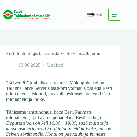
Skip
to
content
Eesti
Eesti toidu degustatsioon Järve Selveris 20. juunil
13.06.2025
Uudised
“Selver 30” juubeliaasta raames, Võidupüha eel on
Tallinna Järve Selveris taaskord võimalus osaleda Eesti
toidu degustatsioonil, kus valik esitlusele tulevaid Eesti
toiduaineid ja jooke.
Tähistame tähtsündmusi koos Eesti Parimate
toiduainetega ja katame pühadelaua Eesti toiduga!
Degustatsioon on kell 16.00 – 19.00, saab maitsta ja
kaasa osta erinevaid Eesti toiduaineid ja jooke, mis on
Selveri sortimendis. Kohal on päevajuht ja inimeste