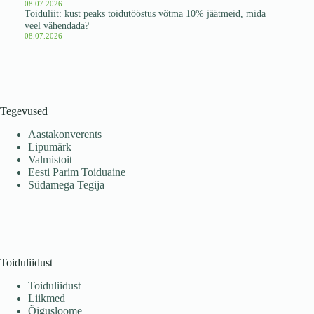
08.07.2026
Toiduliit: kust peaks toidutööstus võtma 10% jäätmeid, mida
veel vähendada?
08.07.2026
Tegevused
Aastakonverents
Lipumärk
Valmistoit
Eesti Parim Toiduaine
Südamega Tegija
Toiduliidust
Toiduliidust
Liikmed
Õigusloome