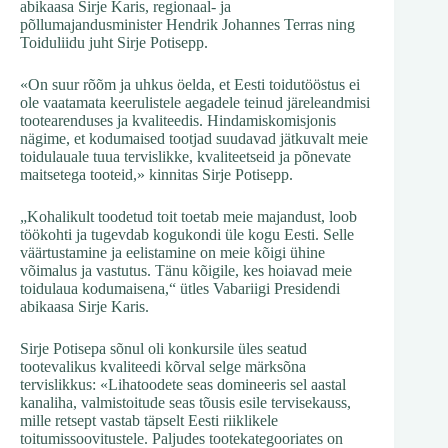
abikaasa Sirje Karis, regionaal- ja
põllumajandusminister Hendrik Johannes Terras ning
Toiduliidu juht Sirje Potisepp.
«On suur rõõm ja uhkus öelda, et Eesti toidutööstus ei
ole vaatamata keerulistele aegadele teinud järeleandmisi
tootearenduses ja kvaliteedis. Hindamiskomisjonis
nägime, et kodumaised tootjad suudavad jätkuvalt meie
toidulauale tuua tervislikke, kvaliteetseid ja põnevate
maitsetega tooteid,» kinnitas Sirje Potisepp.
„Kohalikult toodetud toit toetab meie majandust, loob
töökohti ja tugevdab kogukondi üle kogu Eesti. Selle
väärtustamine ja eelistamine on meie kõigi ühine
võimalus ja vastutus. Tänu kõigile, kes hoiavad meie
toidulaua kodumaisena,“ ütles Vabariigi Presidendi
abikaasa Sirje Karis.
Sirje Potisepa sõnul oli konkursile üles seatud
tootevalikus kvaliteedi kõrval selge märksõna
tervislikkus: «Lihatoodete seas domineeris sel aastal
kanaliha, valmistoitude seas tõusis esile tervisekauss,
mille retsept vastab täpselt Eesti riiklikele
toitumissoovitustele. Paljudes tootekategooriates on