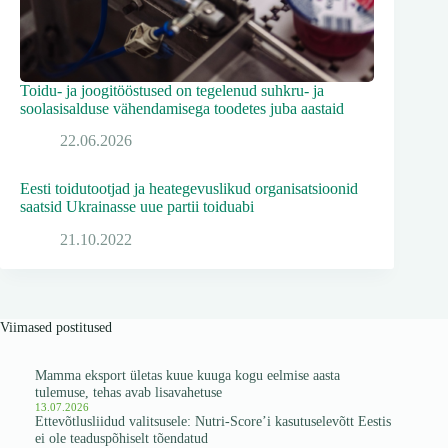
Toidu- ja joogitööstused on tegelenud suhkru- ja
soolasisalduse vähendamisega toodetes juba aastaid
22.06.2026
Eesti toidutootjad ja heategevuslikud organisatsioonid
saatsid Ukrainasse uue partii toiduabi
21.10.2022
Viimased postitused
Mamma eksport ületas kuue kuuga kogu eelmise aasta
tulemuse, tehas avab lisavahetuse
13.07.2026
Ettevõtlusliidud valitsusele: Nutri-Score’i kasutuselevõtt Eestis
ei ole teaduspõhiselt tõendatud