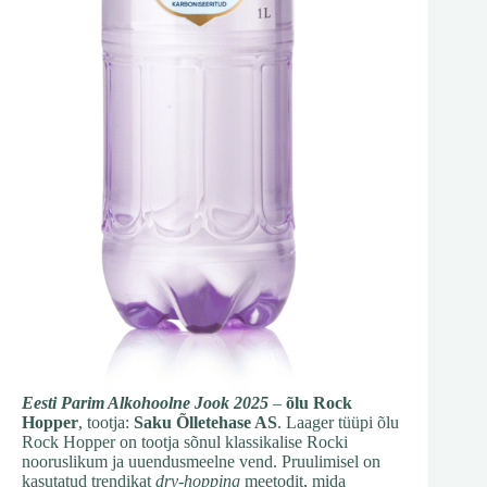
Eesti Parim Alkohoolne Jook 2025
–
õlu Rock
Hopper
, tootja:
Saku Õlletehase AS
. Laager tüüpi õlu
Rock Hopper on tootja sõnul klassikalise Rocki
nooruslikum ja uuendusmeelne vend. Pruulimisel on
kasutatud trendikat
dry-hopping
meetodit, mida