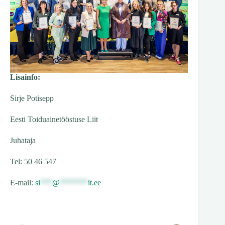
Lisainfo:
Sirje Potisepp
Eesti Toiduainetööstuse Liit
Juhataja
Tel: 50 46 547
E-mail:
si
***
@
*******
it.ee