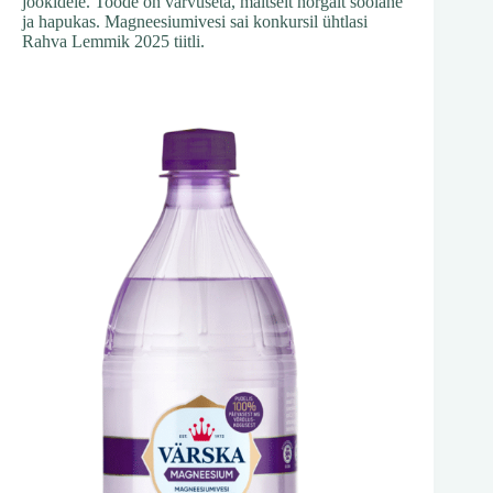
jookidele. Toode on värvuseta, maitselt nõrgalt soolane
ja hapukas. Magneesiumivesi sai konkursil ühtlasi
Rahva Lemmik 2025 tiitli.