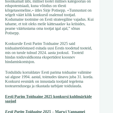
hoolikamalt läbi, millisel tootel millises kategoorias on
edupotentsiaali, kuna võistlus on tõesti
kõrgetasemeline,» ütles Sirje Potisepp. «Tunnustust on
selgelt väärt kõik konkursil osalenud tootjad.
Kodumaine tootmine on Eesti strateegiline vajadus. Kui
tahame, et toit oleks meile kättesaadav ka kriisides,
peame väärtustama oma tootjat igal ajal,” sõnas
Potisepp.
Konkursile Eesti Parim Toiduaine 2025 said
toiduainetööstused esitada uusi Eestis toodetud tooteid,
mis on turule tulnud 2024. aasta jooksul. Tooteid
hindas toiduvaldkonna ekspertidest koosnev
hindamiskomisjon.
Toiduliidu korraldatav Eesti parima toiduaine valimine
sai alguse 1994. aastal, toimudes tänavu juba 31. korda.
Konkursi eesmärk on innustada tootjaid tegelema
tootearendusega ja rikastada tarbijate toidulauda.
Eesti Parim Toiduaine 2025 konkursi kuldmärkide
saajad
Eesti Parim Toiduaine 2025
–
Marwi Vannamei