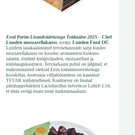
Eesti Parim Lisandväärtusega Toiduaine 2025
–
Chef
Lundén mozzarellakauss
, tootja:
Lunden Food OÜ
.
Lundeni tasakaalustatud tervisekausside sarja kuuluv
mozzarellakauss on kooslus aromaatsest kuskuss-
salatist, röstitud köögiviljadest, mozzarellast ja
küüslaugukastmest. Tervisekausi puhul on jälgitud, et
makrotoitained oleksid Eesti toitumissoovitustega
kooskõlas, tootesarja väljatöötamisse on kaasatud
TFTAK toiduteadlased. Kastmesse on lisatud
piimhappebakterit Lactobacillus helveticus Lafti® L10,
et tõsta veelgi enam toote funktsionaalsust.