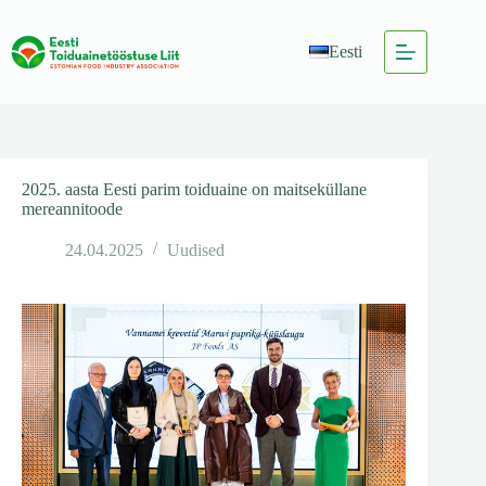
Skip
to
content
Eesti
2025. aasta Eesti parim toiduaine on maitseküllane
mereannitoode
24.04.2025
Uudised