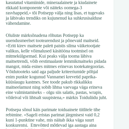
kasutatud vitamiinide, mineraalainete ja kiudainete
rikkaid komponente või näiteks oomega-3
rasvhappeid,» tõi Potisepp välja ning lisas, et tugevaks
ja läbivaks trendiks on kujunenud ka suhkrusisalduse
vähendamine.
Oluliste märksõnadena rõhutas Potisepp ka
uuendusmeelset tootearendust ja põnevaid maitseid.
«Eriti kirev maitsete palett paistis silma väiketootjate
valikus, kelle võimalused käsitööna tootmisel on
mitmekülgsemad. Kui peaks välja tooma läbiva
maitsetrendi, võib eestimaalaste lemmikmaitseks pidada
mangot, mida esines mitmes erinevas tootekategoorias.
Võidutooteks said aga paljude kriteeriumide põhjal
enim punkte kogunud Vannamei krevetid paprika-
küüslaugu kastmes. See toode pakub rikkalikku
maitseelamust ning sobib lihtsa vaevaga väga erineva
eine valmistamiseks – olgu siis salatis, pastas, wrapis,
võileival või lihtsalt suupistena,» märkis Toiduliidu juht.
Potisepa sõnul käis parimate toiduainete tiitlitele tihe
rebimine. «Sageli eristas parimat järgmisest vaid 0,2
kuni 1-punktine vahe, mis näitab ikka väga suurt
konkurentsi. Ettevõtted mõtlevad iga aastaga aina