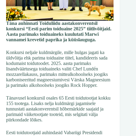
Täna auhinnati Toiduliidu aastakonverentsil
konkursi “Eesti parim toiduaine 2025” tiitlivõitjaid.
Aasta parimaks toiduaineks kuulutati Marwi
vannamei krevetid paprika ja küüslauguga.
Konkursi neljale kuldmärgile, mille hulgas jagati ka
üldvõitja ehk parima toiduaine tiitel, kandideeris sada
kodumaist toidutoodet. 2025. aasta parimaks
lisandväärtusega toiduaineks valiti Chef Lundén
mozzarellakauss, parimaks mittealkohoolseks joogiks
karboniseeritud magneesiumivesi Värska Magneesium
ja parimaks alkohoolseks joogiks Rock Hopper.
Tänavusel konkursil osales 65 Eesti toidutootjat kokku
155 tootega. Lisaks nelja kuldmärgi jagamisele
tunnustati aastakonverentsil hõbemärkide saajaid ja
parimaid väiketootjate tooteid, mis selgitati välja
piirkondade lõikes.
Eesti toidutootjaid auhindasid Vabariigi Presidendi