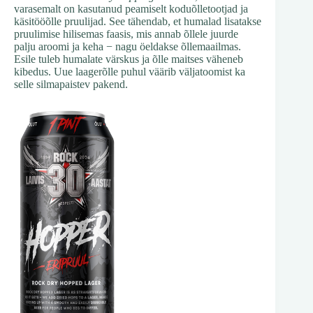
varasemalt on kasutanud peamiselt koduõlletootjad ja
käsitööõlle pruulijad. See tähendab, et humalad lisatakse
pruulimise hilisemas faasis, mis annab õllele juurde
palju aroomi ja keha − nagu öeldakse õllemaailmas.
Esile tuleb humalate värskus ja õlle maitses väheneb
kibedus. Uue laagerõlle puhul väärib väljatoomist ka
selle silmapaistev pakend.