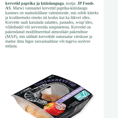
krevetid paprika ja küüslauguga
, tootja:
JP Foods
AS
. Marwi vannamei krevetid paprika-küüslaugu
kastmes on maitseküllane valmistoode, mis sobib kiireks
ja kvaliteetseks eineks nii kodus kui ka liikvel olles.
Krevette saab kasutada salatites, pastades, wrap’ides,
võileibadel või serveerida suupistetena. Krevetid on
pakendatud modifitseeritud atmosfääri pakendisse
(MAP), mis säilitab krevettide naturaalse värskuse ja
maitse ilma liigse rasvasisalduse või tugeva soolvee
mõjuta.