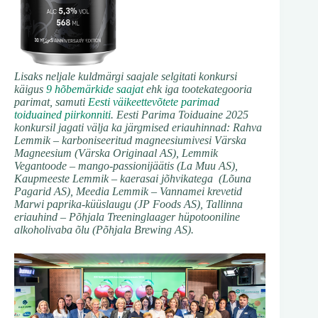
Lisaks neljale kuldmärgi saajale selgitati konkursi
käigus
9 hõbemärkide saajat
ehk iga tootekategooria
parimat, samuti
Eesti väikeettevõtete parimad
toiduained piirkonniti
. Eesti Parima Toiduaine 2025
konkursil jagati välja ka järgmised eriauhinnad: Rahva
Lemmik – karboniseeritud magneesiumivesi Värska
Magneesium (Värska Originaal AS), Lemmik
Vegantoode – mango-passionijäätis (La Muu AS),
Kaupmeeste Lemmik – kaerasai jõhvikatega (Lõuna
Pagarid AS), Meedia Lemmik – Vannamei krevetid
Marwi paprika-küüslaugu (JP Foods AS), Tallinna
eriauhind – Põhjala Treeninglaager hüpotooniline
alkoholivaba õlu (Põhjala Brewing AS).