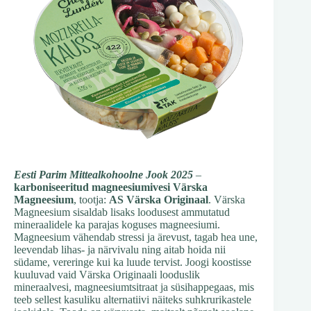
Eesti Parim Mittealkohoolne Jook 2025
–
karboniseeritud magneesiumivesi Värska
Magneesium
, tootja:
AS Värska Originaal
. Värska
Magneesium sisaldab lisaks loodusest ammutatud
mineraalidele ka parajas koguses magneesiumi.
Magneesium vähendab stressi ja ärevust, tagab hea une,
leevendab lihas- ja närvivalu ning aitab hoida nii
südame, vereringe kui ka luude tervist. Joogi koostisse
kuuluvad vaid Värska Originaali looduslik
mineraalvesi, magneesiumtsitraat ja süsihappegaas, mis
teeb sellest kasuliku alternatiivi näiteks suhkrurikastele